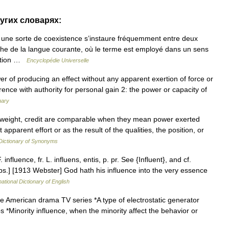
ругих словарях:
 une sorte de coexistence s’instaure fréquemment entre deux
che de la langue courante, où le terme est employé dans un sens
notion …
Encyclopédie Universelle
er of producing an effect without any apparent exertion of force or
rence with authority for personal gain 2: the power or capacity of
nary
, weight, credit are comparable when they mean power exerted
apparent effort or as the result of the qualities, the position, or
ictionary of Synonyms
. influence, fr. L. influens, entis, p. pr. See {Influent}, and cf.
 [Obs.] [1913 Webster] God hath his influence into the very essence
ational Dictionary of English
he American drama TV series *A type of electrostatic generator
ps *Minority influence, when the minority affect the behavior or