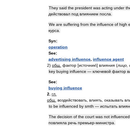
They
said
the
president
was
acting
under
th
действовал
под
влиянием
посла
.
We
are
suffering
from
the
influence
of
high
курса
.
Syn:
operation
See:
advertising
influence
,
influence
agent
2
)
общ
.
фактор
[
источник
\]
влияния
(
лицо
,
key
buying
inlfuence
—
ключевой
фактор
в
See:
buying
influence
2
.
гл
.
общ
.
воздействовать
,
влиять
,
оказывать
вл
to
be
influenced
by
smth
—
испытать
влия
The
decision
of
the
court
was
not
influenced
повлияла
речь
премьер
-
министра
.