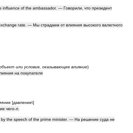
e
influence
of
the
ambassador
. —
Говорили
,
что
президент
exchange
rate
. —
Мы
страдаем
от
влияния
высокого
валютного
объект
или
условие
,
оказывающее
влияние
)
лияния
на
покупателя
ияние
[
давление
\]
ние
чего
-
л
.
by
the
speech
of
the
prime
minister
. —
На
решение
суда
не