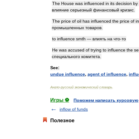
The
House
was
influenced
in
its
decision
by
влияние
серьезный
финансовый
кризис
.
The
price
of
oil
has
influenced
the
price
of
i
промышленных
товаров
.
to
influence
smth
—
влиять
на
что
-
то
He
was
accused
of
trying
to
influence
the
se
специального
комитета
.
See:
undue
influence
,
agent
of
influence
,
infl
Англо
-
русский
экономический
словарь
.
Игры ⚽
Поможем написать курсовую
inflow of funds
Полезное