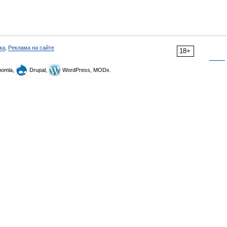
ка
,
Реклама на сайте
18+
omla,
Drupal,
WordPress, MODx.