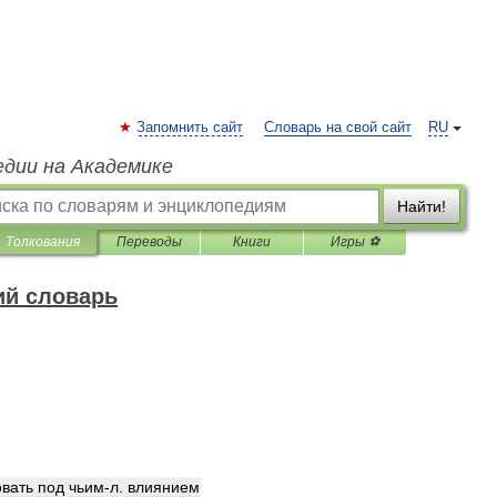
Запомнить сайт
Словарь на свой сайт
RU
едии на Академике
Найти!
Толкования
Переводы
Книги
Игры ⚽
ий словарь
овать
под
чьим
-
л
.
влиянием