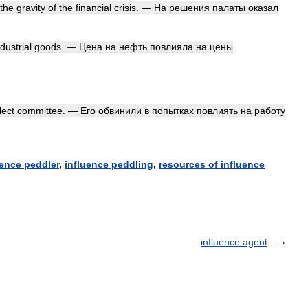
the
gravity
of
the
financial
crisis
. —
На
решения
палаты
оказал
ndustrial
goods
. —
Цена
на
нефть
повлияла
на
цены
lect
committee
. —
Его
обвинили
в
попытках
повлиять
на
работу
uence
peddler
,
influence
peddling
,
resources
of
influence
influence agent