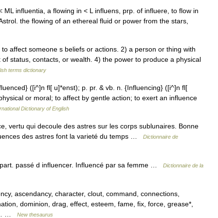
< ML influentia, a flowing in < L influens, prp. of influere, to flow in
strol. the flowing of an ethereal fluid or power from the stars,
o affect someone s beliefs or actions. 2) a person or thing with
t of status, contacts, or wealth. 4) the power to produce a physical
ish terms dictionary
luenced} ([i^]n fl[ u]*enst); p. pr. & vb. n. {Influencing} ([i^]n fl[
hysical or moral; to affect by gentle action; to exert an influence
rnational Dictionary of English
ce, vertu qui decoule des astres sur les corps sublunaires. Bonne
nfluences des astres font la varieté du temps …
Dictionnaire de
) part. passé d influencer. Influencé par sa femme …
Dictionnaire de la
ency, ascendancy, character, clout, command, connections,
ation, dominion, drag, effect, esteem, fame, fix, force, grease*,
nt,… …
New thesaurus