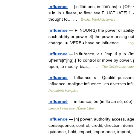
influence
— [in′flo͞o əns, in flo͞o′əns] n. [OFr 
< in, in + fluere, to flow: see FLUCTUATE] 1. A
thought to… …
English World dictionary
influence
— ► NOUN 1) the power or ability t
such ability or power. 3) the power arising ou
change. ► VERB ▪ have an influence …
Engl
Influence
— In flu*ence, v. t. [imp. & p. p. {Inf
u]*en*s[i^]ng).] To control or move by power, p
upon; to modify, bias,… …
The Collaborative Inte
influence
— Influence. s. f. Qualité, puissan
influence. maligne influence. les diverses i
l'Académie française
influencé
— influencé, ée (in flu an sé, sée
Langue Française d'Émile Littré
influence
— [n] power, authority access, ag
consequence, control, credit, direction, domin
guidance, hold, impact, importance, impri