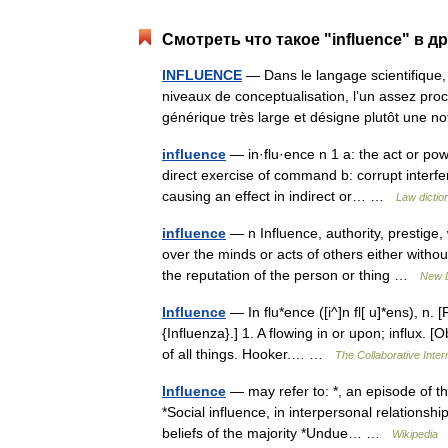
Смотреть что такое "influence" в д
INFLUENCE
— Dans le langage scientifique,
niveaux de conceptualisation, l’un assez pro
générique très large et désigne plutôt une 
influence
— in·flu·ence n 1 a: the act or pow
direct exercise of command b: corrupt interfe
causing an effect in indirect or… …
Law dictio
influence
— n Influence, authority, prestige
over the minds or acts of others either without 
the reputation of the person or thing …
New D
Influence
— In flu*ence ([i^]n fl[ u]*ens), n. [F
{Influenza}.] 1. A flowing in or upon; influx.
of all things. Hooker.… …
The Collaborative Intern
Influence
— may refer to: *, an episode of t
*Social influence, in interpersonal relationshi
beliefs of the majority *Undue… …
Wikipedia