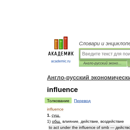
Словари и энциклоп
academic.ru
Англо-русский экономический словарь
Англо-русский экономическ
influence
Толкование
Перевод
influence
1
.
сущ
.
1
)
общ
.
влияние
,
действие
,
воздействие
to
act
under
the
influence
of
smb
—
действ